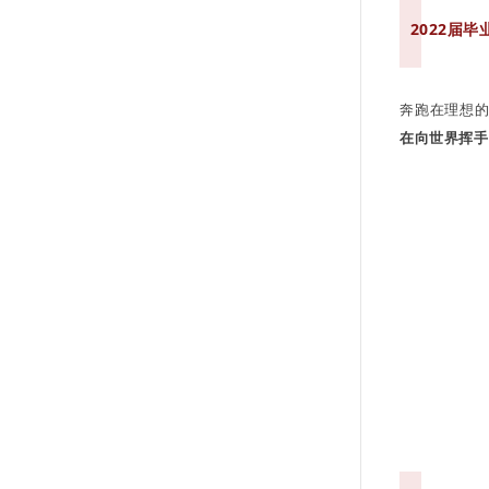
2022届
奔跑在理想
在向世界挥手