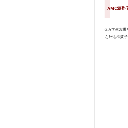
AMC颁奖
GIA学生发
之外这群孩子