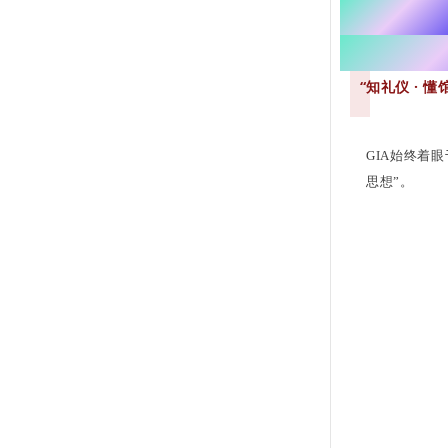
【五月
英语自
“知礼仪 · 
GIA始终着
思想”。